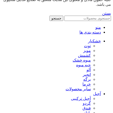
می باشد.
بستن
جستجو
منو
دسته بندی ها
خشکبار
توت
مویز
کشمش
میوه خشک
حبه میوه
آلو
انجیر
برگه
خرما
سایر محصولات
آجیل
آجیل ترکیبی
گردو
فندق
بادام