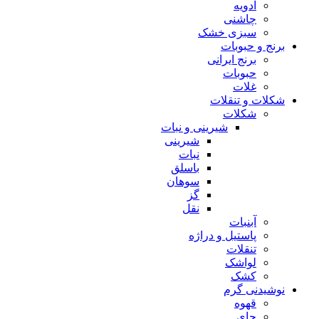
ادویه
چاشنی
سبزی خشک
برنج و حبوبات
برنج ایرانی
حبوبات
غلات
شکلات و تنقلات
شکلات
شیرینی و نبات
شیرینی
نبات
باسلق
سوهان
گز
نقل
آبنبات
پاستیل و دراژه
تنقلات
لواشک
کشک
نوشیدنی گرم
قهوه
چای