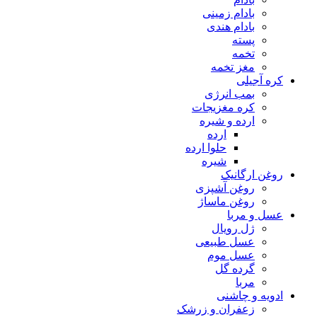
بادام زمینی
بادام هندی
پسته
تخمه
مغز تخمه
کره آجیلی
بمب انرژی
کره مغزیجات
ارده و شیره
ارده
حلوا ارده
شیره
روغن ارگانیک
روغن آشپزی
روغن ماساژ
عسل و مربا
ژل رویال
عسل طبیعی
عسل موم
گرده گل
مربا
ادویه و چاشنی
زعفران و زرشک