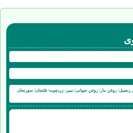
ی
نجبیل/ روغن مار/ روغن حیوانی/ سیر/ زردچوبه/ قلنجان/ سورنجان