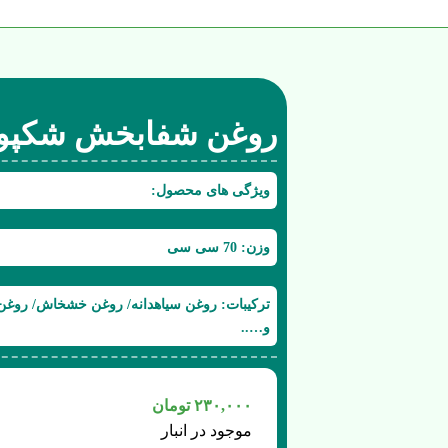
روغن شفابخش شکپو
ویژگی های محصول:
وزن: 70 سی سی
ترکیبات: روغن سیاهدانه/ روغن خشخاش/ روغن ز
و…..
۲۳۰,۰۰۰
تومان
موجود در انبار