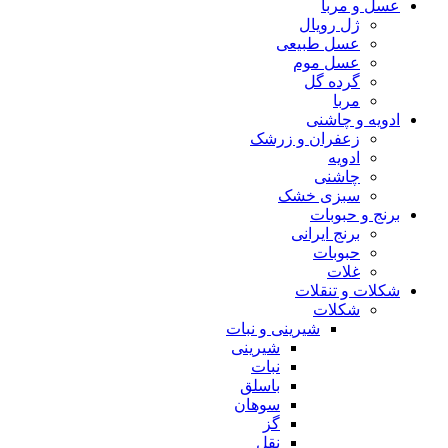
عسل و مربا
ژل رویال
عسل طبیعی
عسل موم
گرده گل
مربا
ادویه و چاشنی
زعفران و زرشک
ادویه
چاشنی
سبزی خشک
برنج و حبوبات
برنج ایرانی
حبوبات
غلات
شکلات و تنقلات
شکلات
شیرینی و نبات
شیرینی
نبات
باسلق
سوهان
گز
نقل