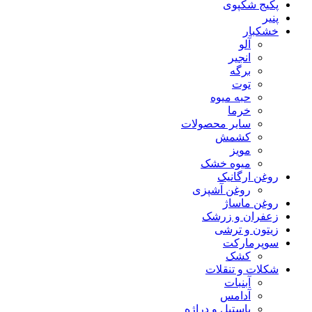
پکیج شکپوی
پنیر
خشکبار
آلو
انجیر
برگه
توت
حبه میوه
خرما
سایر محصولات
کشمش
مویز
میوه خشک
روغن ارگانیک
روغن آشپزی
روغن ماساژ
زعفران و زرشک
زیتون و ترشی
سوپرمارکت
کشک
شکلات و تنقلات
آبنبات
آدامس
پاستیل و دراژه