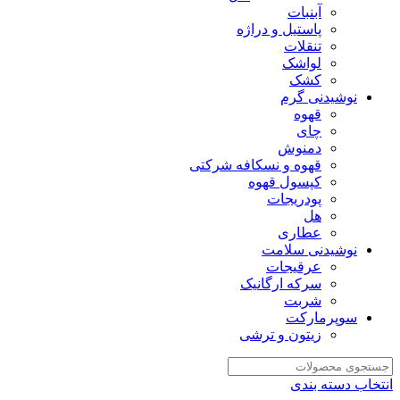
آبنبات
پاستیل و دراژه
تنقلات
لواشک
کشک
نوشیدنی گرم
قهوه
چای
دمنوش
قهوه و نسکافه شرکتی
کپسول قهوه
پودریجات
هل
عطاری
نوشیدنی سلامت
عرقیجات
سرکه ارگانیک
شربت
سوپرمارکت
زیتون و ترشی
انتخاب دسته بندی