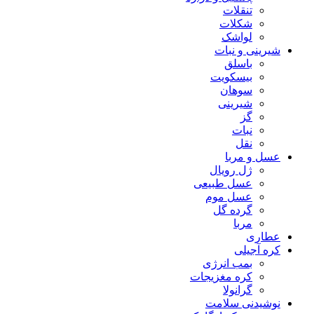
تنقلات
شکلات
لواشک
شیرینی و نبات
باسلق
بیسکویت
سوهان
شیرینی
گز
نبات
نقل
عسل و مربا
ژل رویال
عسل طبیعی
عسل موم
گرده گل
مربا
عطاری
کره آجیلی
بمب انرژی
کره مغزیجات
گرانولا
نوشیدنی سلامت