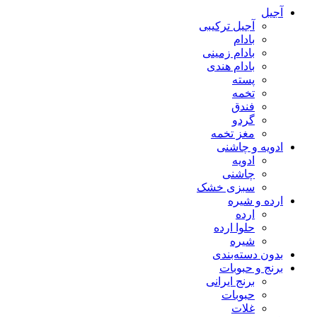
آجیل
آجیل ترکیبی
بادام
بادام زمینی
بادام هندی
پسته
تخمه
فندق
گردو
مغز تخمه
ادویه و چاشنی
ادویه
چاشنی
سبزی خشک
ارده و شیره
ارده
حلوا ارده
شیره
بدون دسته‌بندی
برنج و حبوبات
برنج ایرانی
حبوبات
غلات