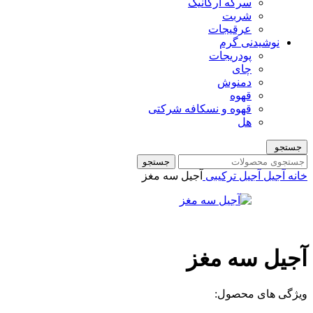
سرکه ارگانیک
شربت
عرقیجات
نوشیدنی گرم
پودریجات
چای
دمنوش
قهوه
قهوه و نسکافه شرکتی
هل
جستجو
جستجو
خانه
آجیل
آجیل ترکیبی
آجیل سه مغز
آجیل سه مغز
ویژگی های محصول: