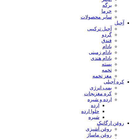
برگه
خرما
سایر محصولات
آجیل
آجیل ترکیبی
گردو
فندق
بادام
بادام زمینی
بادام هندی
پسته
تخمه
مغز تخمه
کره آجیلی
بمب انرژی
کره مغزیجات
ارده و شیره
ارده
حلوا ارده
شیره
روغن ارگانیک
روغن آشپزی
روغن ماساژ