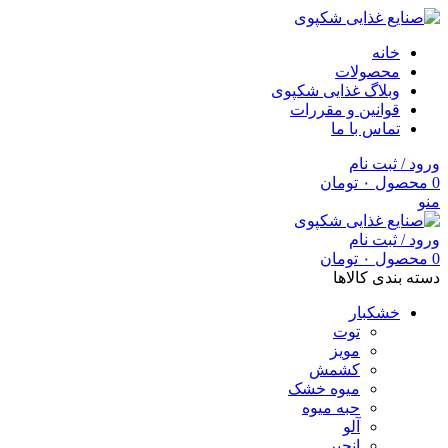
خانه
محصولات
وبلاگ غذایی شکپوی
قوانین و مقررات
تماس با ما
ورود / ثبت نام
0
محصول
۰
تومان
منو
ورود / ثبت نام
0
محصول
۰
تومان
دسته بندی کالاها
خشکبار
توت
مویز
کشمش
میوه خشک
حبه میوه
آلو
انجیر