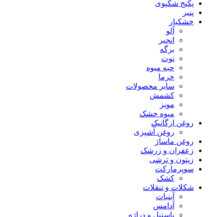
پکیج شکپوی
پنیر
خشکبار
آلو
انجیر
برگه
توت
حبه میوه
خرما
سایر محصولات
کشمش
مویز
میوه خشک
روغن ارگانیک
روغن آشپزی
روغن ماساژ
زعفران و زرشک
زیتون و ترشی
سوپرمارکت
کشک
شکلات و تنقلات
آبنبات
آدامس
پاستیل و دراژه