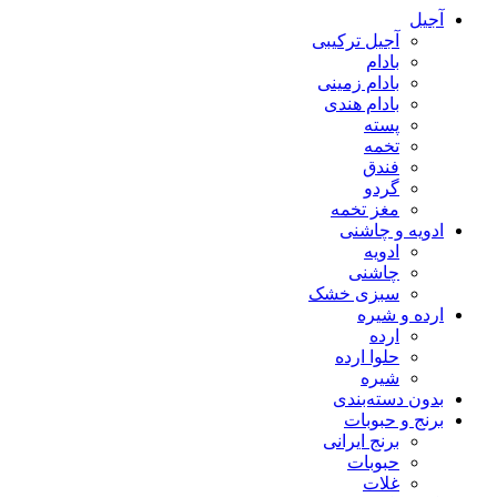
آجیل
آجیل ترکیبی
بادام
بادام زمینی
بادام هندی
پسته
تخمه
فندق
گردو
مغز تخمه
ادویه و چاشنی
ادویه
چاشنی
سبزی خشک
ارده و شیره
ارده
حلوا ارده
شیره
بدون دسته‌بندی
برنج و حبوبات
برنج ایرانی
حبوبات
غلات