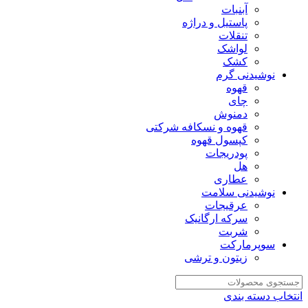
آبنبات
پاستیل و دراژه
تنقلات
لواشک
کشک
نوشیدنی گرم
قهوه
چای
دمنوش
قهوه و نسکافه شرکتی
کپسول قهوه
پودریجات
هل
عطاری
نوشیدنی سلامت
عرقیجات
سرکه ارگانیک
شربت
سوپرمارکت
زیتون و ترشی
انتخاب دسته بندی