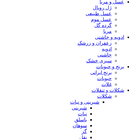
عسل و مربا
ژل رویال
عسل طبیعی
عسل موم
گرده گل
مربا
ادویه و چاشنی
زعفران و زرشک
ادویه
چاشنی
سبزی خشک
برنج و حبوبات
برنج ایرانی
حبوبات
غلات
شکلات و تنقلات
شکلات
شیرینی و نبات
شیرینی
نبات
باسلق
سوهان
گز
نقل