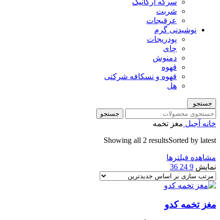
سرکه ارگانیک
شربت
عرقیجات
نوشیدنی گرم
پودریجات
چای
دمنوش
قهوه
قهوه و نسکافه شرکتی
هل
جستجو
جستجو
خانه
آجیل
مغز تخمه
Showing all 2 results
Sorted by latest
مشاهده فیلترها
نمایش
9
24
36
مغز تخمه کدو