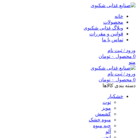
خانه
محصولات
وبلاگ غذایی شکپوی
قوانین و مقررات
تماس با ما
ورود / ثبت نام
0
محصول
۰
تومان
منو
ورود / ثبت نام
0
محصول
۰
تومان
دسته بندی کالاها
خشکبار
توت
مویز
کشمش
میوه خشک
حبه میوه
آلو
انجیر