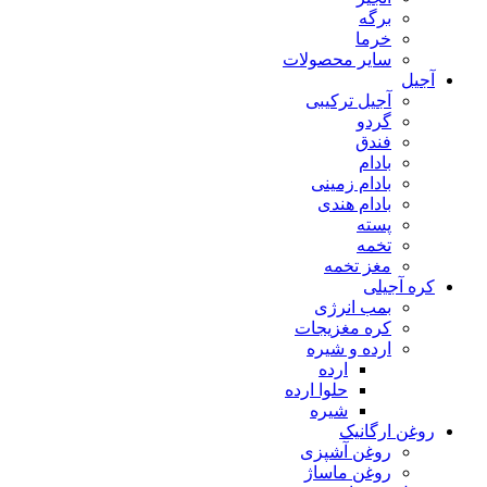
برگه
خرما
سایر محصولات
آجیل
آجیل ترکیبی
گردو
فندق
بادام
بادام زمینی
بادام هندی
پسته
تخمه
مغز تخمه
کره آجیلی
بمب انرژی
کره مغزیجات
ارده و شیره
ارده
حلوا ارده
شیره
روغن ارگانیک
روغن آشپزی
روغن ماساژ