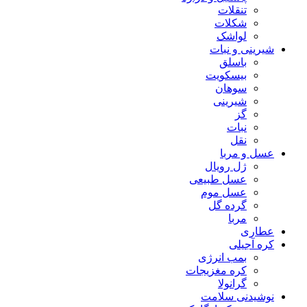
تنقلات
شکلات
لواشک
شیرینی و نبات
باسلق
بیسکویت
سوهان
شیرینی
گز
نبات
نقل
عسل و مربا
ژل رویال
عسل طبیعی
عسل موم
گرده گل
مربا
عطاری
کره آجیلی
بمب انرژی
کره مغزیجات
گرانولا
نوشیدنی سلامت