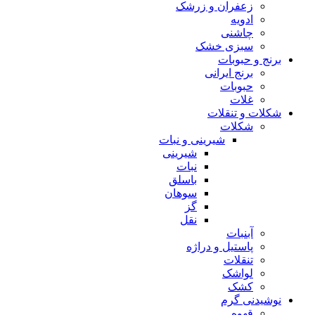
زعفران و زرشک
ادویه
چاشنی
سبزی خشک
برنج و حبوبات
برنج ایرانی
حبوبات
غلات
شکلات و تنقلات
شکلات
شیرینی و نبات
شیرینی
نبات
باسلق
سوهان
گز
نقل
آبنبات
پاستیل و دراژه
تنقلات
لواشک
کشک
نوشیدنی گرم
قهوه