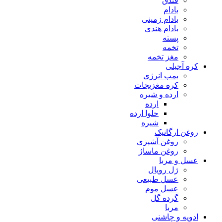
فندق
بادام
بادام زمینی
بادام هندی
پسته
تخمه
مغز تخمه
کره آجیلی
بمب انرژی
کره مغزیجات
ارده و شیره
ارده
حلوا ارده
شیره
روغن ارگانیک
روغن آشپزی
روغن ماساژ
عسل و مربا
ژل رویال
عسل طبیعی
عسل موم
گرده گل
مربا
ادویه و چاشنی