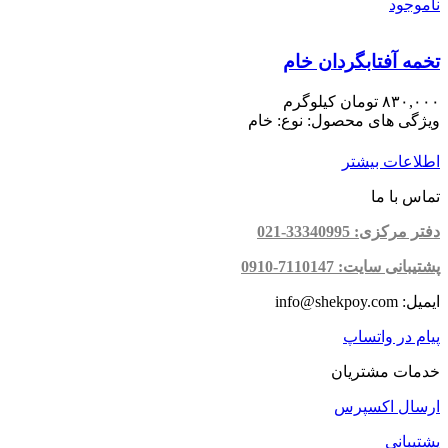
ناموجود
تخمه آفتابگردان خام
۸۳۰,۰۰۰
تومان
کیلوگرم
ویژگی های محصول: نوع: خام
اطلاعات بیشتر
تماس با ما
دفتر مرکزی: 33340995-021
پشتیبانی سایت: 7110147-0910
ایمیل: info@shekpoy.com
پیام در واتساپ
خدمات مشتریان
ارسال اکسپرس
پشتیبانی