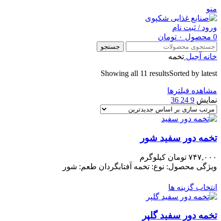
منو
ورود / ثبت نام
0
محصول
۰
تومان
جستجو
خانه
آجیل
تخمه
Showing all 11 results
Sorted by latest
مشاهده فیلترها
نمایش
9
24
36
تخمه دور سفید شور
۷۴۷,۰۰۰
تومان
کیلوگرم
ویژگی محصول: نوع: تخمه آفتابگردان طعم: شور
انتخاب گزینه ها
تخمه دور سفید گلپر