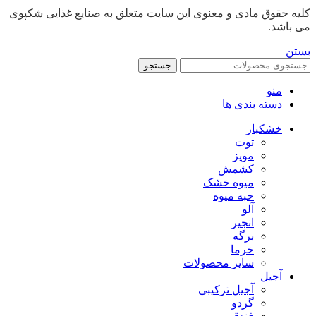
کلیه حقوق مادی و معنوی این سایت متعلق به صنایع غذایی شکپوی
می باشد.
بستن
جستجو
منو
دسته بندی ها
خشکبار
توت
مویز
کشمش
میوه خشک
حبه میوه
آلو
انجیر
برگه
خرما
سایر محصولات
آجیل
آجیل ترکیبی
گردو