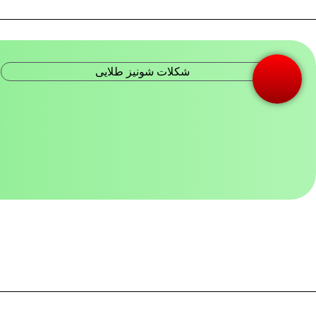
ش
م
ب