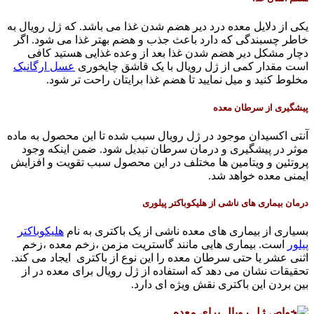
یکی از دلایل معده درد دیر هضم شدن غذا می باشد. که ژل رویال به
خاطر چسبندگی که دارد باعث جذب و هضم بهتر غذا می شود. اگر
دچار مشکل دیر هضم شدن غذا بعد از وعده غذایی هستید کافی
است مقدار کمی از ژل رویال با یک قاشق چایخوری
عسل ارگانیک
مخلوط کنید و میل نمایید تا هضم غذا برایتان راحت تر شود.
پیشگیری از سرطان معده
آنتی اکسیدان موجود در ژل رویال سبب شده تا این محصول به ماده
موثر در پیشگیری و درمان سرطان تبدیل شود. ضمن اینکه وجود
پروتئین و ویتامین ها مختلف در این محصول سبب تقویت و افزایش
ایمنی معده خواهد شد.
درمان بیماری های ناشی از هلیکوباکتر پیلوری
بسیاری از بیماری های معده ناشی از یک باکتری به نام
هلیکوباکتر
پیلور
است. بیماری هایی مانند گاستریت مزمن ،زخم معده ،زخم
اثنی عشر یا حتی سرطان معده را این نوع از باکتری ایجاد می کند.
تحقیقات نشان می دهد که استفاده از ژل رویال برای معده در از
بین بردن این باکتری نقش ویژه ای دارد.