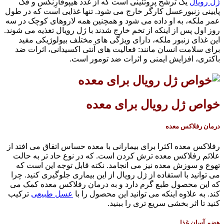
ژل رویال
یک ترشح پروتئینی است که از غدد هیپوفارِنکس و فک
پایینی زنبورعسل کارگر خارج می شود. تنها غذایی است که در طول
عمر ملکه، به او داده می شود و همچنین همه لاروهای کوچک در سه
روز اول پس از اینکه از تخم خارج شدند با ژل رویال تغذیه می شوند.
این غذای زنبور ملکه، دارای ویژگی های مختلف بیولوژیکی مفید
برای سلامت انسان مانند: فعالیت های آنتی اکسیدانی، اثرات ضد
باکتری، افزایش ایمنی و اثرات ضد تومور است.
خواص ژل رویال برای معده
درمان رفلاکس معده
رفلاکس معده اکثرا برای بیمارانی با معده حساس اتفاق می افتد از
علائم رفلاکس معده ترش کردن است. که در نوع حاد تر به حالت
تهوع و سوزش معده نیز می انجامد. نکته قابل توجه این است که
می توانید با استفاده از ژل رویال از این بیماری جلوگیری کنید. چرا
که این محصول طبع گرم دارد و به درمان رفلاکس معده کمک می
کند. به علاوه اینکه می توانید این محصول را با
عسل طبیعی
ترکیب
کنید تا اثر بخشی سریع تری را ببنید.
هضم آسان غذا