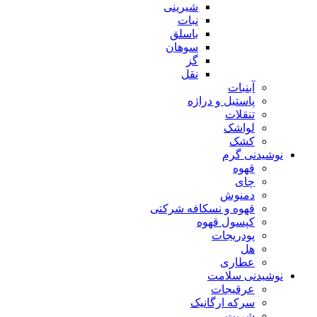
شیرینی
نبات
باسلق
سوهان
گز
نقل
آبنبات
پاستیل و دراژه
تنقلات
لواشک
کشک
نوشیدنی گرم
قهوه
چای
دمنوش
قهوه و نسکافه شرکتی
کپسول قهوه
پودریجات
هل
عطاری
نوشیدنی سلامت
عرقیجات
سرکه ارگانیک
شربت