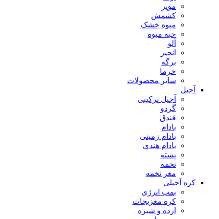
مویز
کشمش
میوه خشک
حبه میوه
آلو
انجیر
برگه
خرما
سایر محصولات
آجیل
آجیل ترکیبی
گردو
فندق
بادام
بادام زمینی
بادام هندی
پسته
تخمه
مغز تخمه
کره آجیلی
بمب انرژی
کره مغزیجات
ارده و شیره