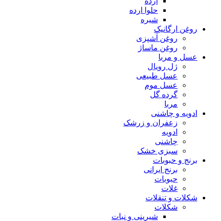
ارده
حلوا ارده
شیره
روغن ارگانیک
روغن آشپزی
روغن ماساژ
عسل و مربا
ژل رویال
عسل طبیعی
عسل موم
گرده گل
مربا
ادویه و چاشنی
زعفران و زرشک
ادویه
چاشنی
سبزی خشک
برنج و حبوبات
برنج ایرانی
حبوبات
غلات
شکلات و تنقلات
شکلات
شیرینی و نبات