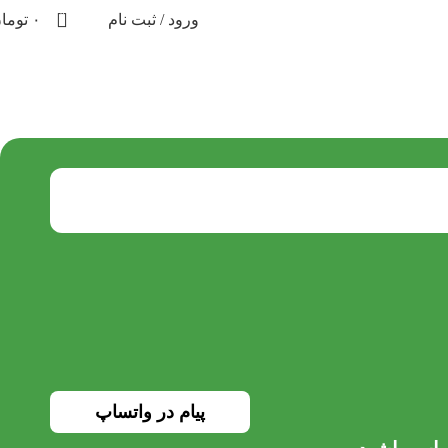
0
ورود / ثبت نام
۰
توما
پیام در واتساپ