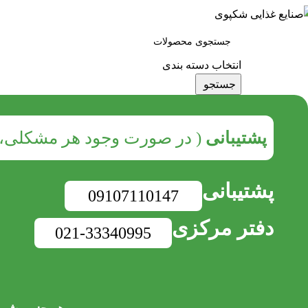
ته بندی کالاها
انتخاب دسته بندی
جستجو
پشتیبانی
( در صورت وجود هر مشکلی، ب
پشتیبانی
09107110147
دفتر مرکزی
021-33340995